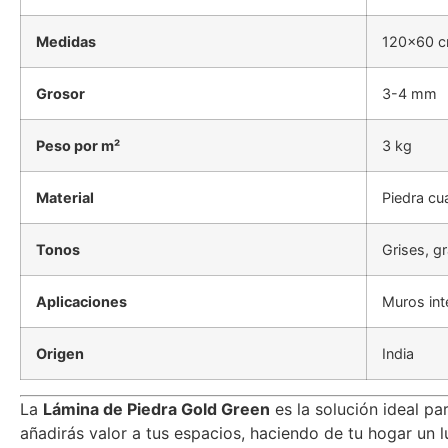
Medidas
120×60 
Grosor
3-4 mm
Peso por m²
3 kg
Material
Piedra cua
Tonos
Grises, gr
Aplicaciones
Muros int
Origen
India
La
Lámina de Piedra Gold Green
es la solución ideal pa
añadirás valor a tus espacios, haciendo de tu hogar un lu