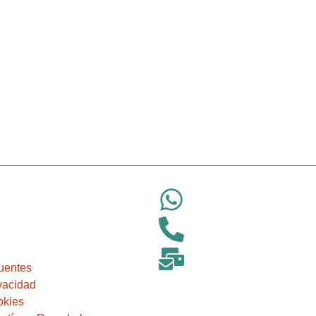
uentes
ivacidad
okies