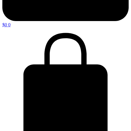
$
0
0