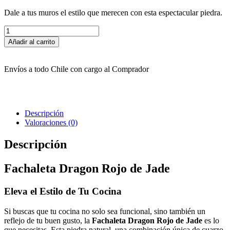
Dale a tus muros el estilo que merecen con esta espectacular piedra.
Fachaleta
Dragon
Añadir al carrito
Rojo
de
Jade
Envíos a todo Chile con cargo al Comprador
cantidad
Descripción
Valoraciones (0)
Descripción
Fachaleta Dragon Rojo de Jade
Eleva el Estilo de Tu Cocina
Si buscas que tu cocina no solo sea funcional, sino también un
reflejo de tu buen gusto, la
Fachaleta Dragon Rojo de Jade
es lo
que necesitas. Esta piedra natural, una combinación única de cuarzo,