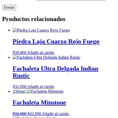
Productos relacionados
Piedra Laja Cuarzo Rojo Fuego
$
39.800
Añadir al carrito
Fachaleta Ultra Delgada Indian
Rustic
$
32.000
Añadir al carrito
¡Oferta!
Fachaleta Minstone
El
El
$
56.000
$
42.000
Añadir al carrito