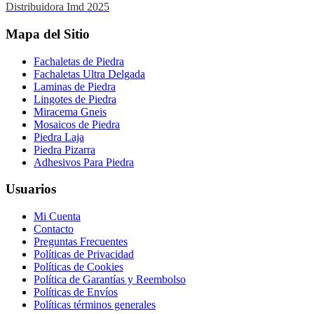
Distribuidora Imd 2025
Mapa del Sitio
Fachaletas de Piedra
Fachaletas Ultra Delgada
Laminas de Piedra
Lingotes de Piedra
Miracema Gneis
Mosaicos de Piedra
Piedra Laja
Piedra Pizarra
Adhesivos Para Piedra
Usuarios
Mi Cuenta
Contacto
Preguntas Frecuentes
Políticas de Privacidad
Políticas de Cookies
Política de Garantías y Reembolso
Políticas de Envíos
Políticas términos generales