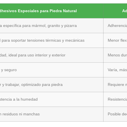
dhesivos Especiales para Piedra Natural
Ad
a específica para mármol, granito y pizarra
Adherencia
dad para soportar tensiones térmicas y mecánicas
Menor flex
ad, ideal para uso interior y exterior
Menos dur
 y seguro
Varía, más
ar y trabajar, optimizado para piedra
Requiere m
istencia a la humedad
Resistenc
in residuos ni manchas
Posible de