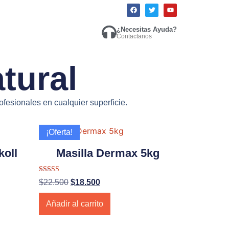
¿Necesitas Ayuda?
Contactanos
tural
fesionales en cualquier superficie.
¡Oferta!
oll
Masilla Dermax 5kg
Valorado con
$
22.500
$
18.500
5.00
de 5
Añadir al carrito