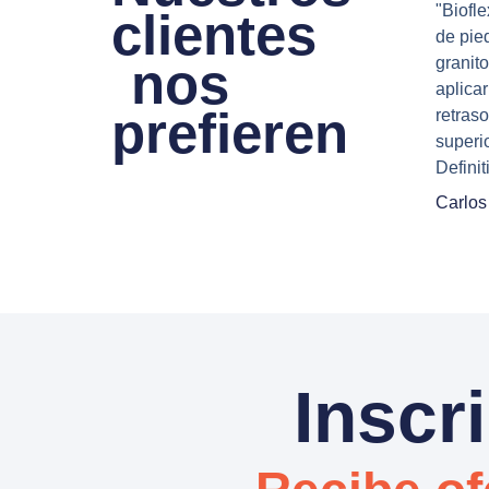
"Biofl
clientes
de pie
nos
granit
aplica
prefieren
retras
superi
Defini
Carlos
Inscri