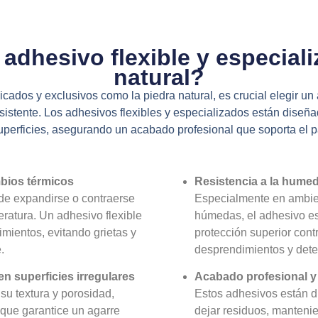
adhesivo flexible y especial
natural?
licados y exclusivos como la piedra natural, es crucial elegir u
esistente. Los adhesivos flexibles y especializados están diseñ
superficies, asegurando un acabado profesional que soporta el 
bios térmicos
Resistencia a la hume
de expandirse o contraerse
Especialmente en ambien
ratura. Un adhesivo flexible
húmedas, el adhesivo es
imientos, evitando grietas y
protección superior cont
.
desprendimientos y deter
n superficies irregulares
Acabado profesional y 
 su textura y porosidad,
Estos adhesivos están d
que garantice un agarre
dejar residuos, mantenien