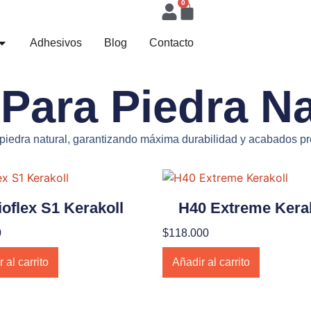
0
Adhesivos
Blog
Contacto
Para Piedra Na
 piedra natural, garantizando máxima durabilidad y acabados pro
ioflex S1 Kerakoll
H40 Extreme Kerak
0
$
118.000
 al carrito
Añadir al carrito