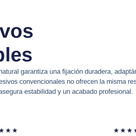
ivos
bles
atural garantiza una fijación duradera, adaptán
hesivos convencionales no ofrecen la misma res
asegura estabilidad y un acabado profesional.
★
★
★
★
★
★