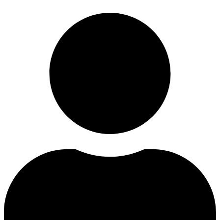
Ir
al
contenido