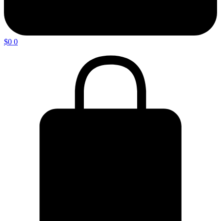
$
0
0