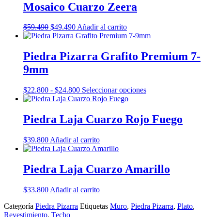
Mosaico Cuarzo Zeera
El
El
$
59.490
$
49.490
Añadir al carrito
precio
precio
original
actual
era:
es:
Piedra Pizarra Grafito Premium 7-
$59.490.
$49.490.
9mm
Rango
Este
$
22.800
-
$
24.800
Seleccionar opciones
de
producto
precios:
tiene
desde
múltiples
Piedra Laja Cuarzo Rojo Fuego
$22.800
variantes.
hasta
Las
$
39.800
Añadir al carrito
$24.800
opciones
se
pueden
Piedra Laja Cuarzo Amarillo
elegir
en
la
$
33.800
Añadir al carrito
página
de
Categoría
Piedra Pizarra
Etiquetas
Muro
,
Piedra Pizarra
,
Plato
,
producto
Revestimiento
,
Techo