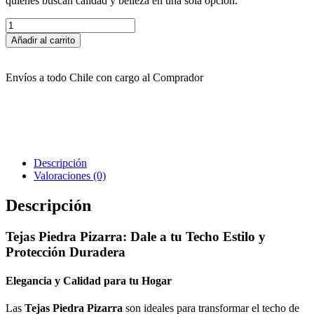
quienes buscan calidad y belleza en una sola opción.
Tejas
de
Añadir al carrito
Piedra
Pizarra
cantidad
Envíos a todo Chile con cargo al Comprador
Descripción
Valoraciones (0)
Descripción
Tejas Piedra Pizarra: Dale a tu Techo Estilo y
Protección Duradera
Elegancia y Calidad para tu Hogar
Las
Tejas Piedra Pizarra
son ideales para transformar el techo de