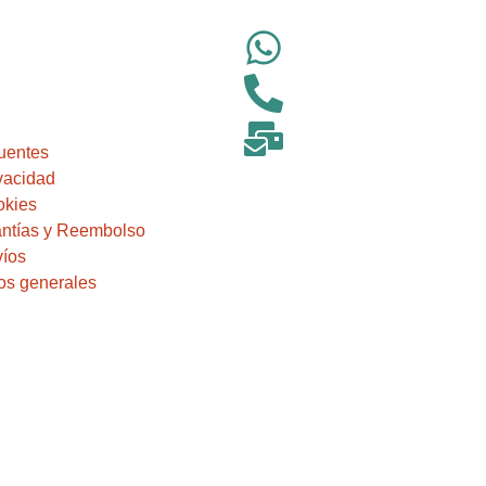
uentes
ivacidad
okies
antías y Reembolso
víos
nos generales