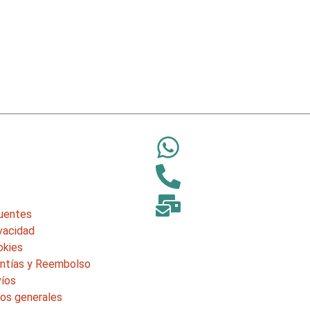
uentes
ivacidad
okies
antías y Reembolso
víos
nos generales