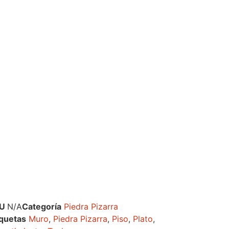
KU
N/A
Categoría
Piedra Pizarra
iquetas
Muro
,
Piedra Pizarra
,
Piso
,
Plato
,