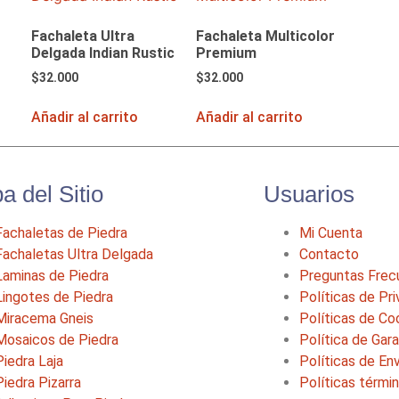
Fachaleta Ultra
Fachaleta Multicolor
Delgada Indian Rustic
Premium
$
32.000
$
32.000
Añadir al carrito
Añadir al carrito
a del Sitio
Usuarios
Fachaletas de Piedra
Mi Cuenta
Fachaletas Ultra Delgada
Contacto
Laminas de Piedra
Preguntas Frec
Lingotes de Piedra
Políticas de Pr
Miracema Gneis
Políticas de Co
Mosaicos de Piedra
Política de Gar
Piedra Laja
Políticas de En
Piedra Pizarra
Políticas térmi