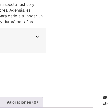
n aspecto rústico y
iores. Además, es
 para darle a tu hogar un
y durará por años.
or
S
Valoraciones (0)
Et