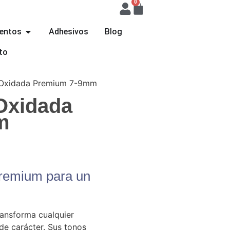
0
ientos
Adhesivos
Blog
to
a Oxidada Premium 7-9mm
 Oxidada
m
0
Premium para un
ansforma cualquier
de carácter. Sus tonos